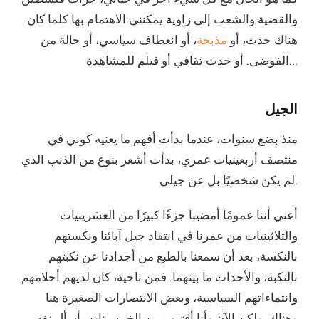
والقضية والشعب إلى زاوية يمكنني الاهتمام بها كلما كان
هناك حدث، أو
مذبحة
، أو انعطاف سياسي، أو حالة من
الفوضى. أو حدث ثقافي أو فيلم للمشاهدة...
الجيل
منذ بضع سنوات، عندما بدأت أفهم ما يعنيه كوني في
منتصف أربعينيات عمري، بدأت أشعر بنوع من الذنب الذي
لم يكن شخصيًا بل عن جيلي.
أعني أننا عمومًا أمضينا جزءًا كبيرًا من العشرينيات
والثلاثينيات من عمرنا في انتقاد جيل آبائنا ونكستهم
بالنكسة، بعد أن سمعنا بالطبع من أجدادنا عن نكبتهم
بالنكبة، والأحداث ما بينهما. فمن ناحية، كان لديهم أحلامهم
وانتماءاتهم السياسية، وبعض الانتصارات الصغيرة هنا
وهناك. ولكن الآن وأنا أقترب من الخمسينات، أسأل نفسي