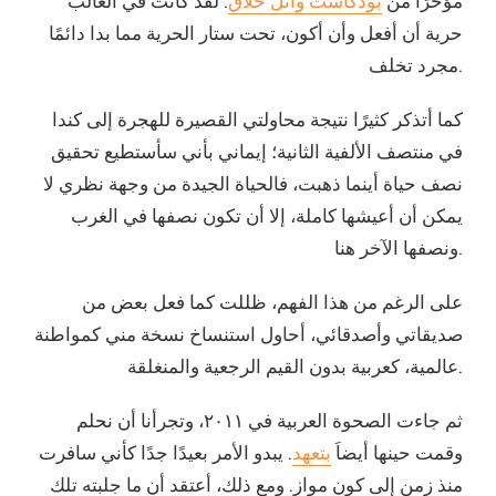
مؤخرًا من
بودكاست وائل حلاق
. لقد كانت في الغالب
حرية أن أفعل وأن أكون، تحت ستار الحرية مما بدا دائمًا
مجرد تخلف.
كما أتذكر كثيرًا نتيجة محاولتي القصيرة للهجرة إلى كندا
في منتصف الألفية الثانية؛ إيماني بأني سأستطيع تحقيق
نصف حياة أينما ذهبت، فالحياة الجيدة من وجهة نظري لا
يمكن أن أعيشها كاملة، إلا أن تكون نصفها في الغرب
ونصفها الآخر هنا.
على الرغم من هذا الفهم، ظللت كما فعل بعض من
صديقاتي وأصدقائي، أحاول استنساخ نسخة مني كمواطنة
عالمية، كعربية بدون القيم الرجعية والمنغلقة.
ثم جاءت الصحوة العربية في ٢٠١١، وتجرأنا أن نحلم
وقمت حينها أيضاَ
بتعهد
. يبدو الأمر بعيدًا جدًا كأني سافرت
منذ زمن إلى كون مواز. ومع ذلك، أعتقد أن ما جلبته تلك